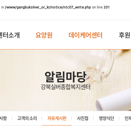
 in
/www/gangbuksilver_or_kr/notice/ntc07_write.php
on line
201
센터소개
요양원
데이케어센터
후원
알림마당
강북실버종합복지센터
사항
고객의 소리
자유게시판
사진첩
영양식단
인