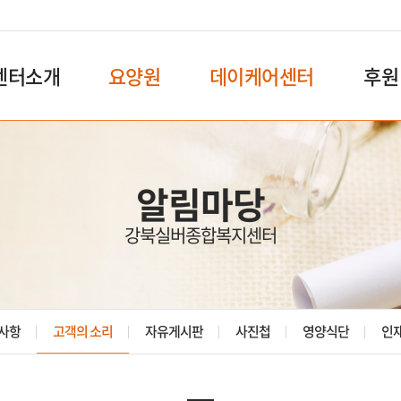
센터소개
요양원
데이케어센터
후원
알림마당
강북실버종합복지센터
사항
고객의 소리
자유게시판
사진첩
영양식단
인