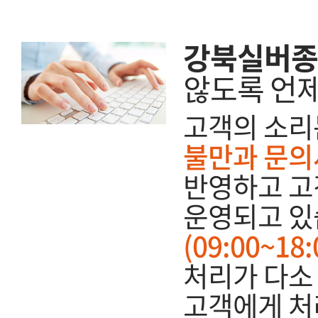
강북실버종
않도록 언
고객의 소리
불만과 문의
반영하고 고
운영되고 있
(09:00~1
처리가 다소 
고객에게 처