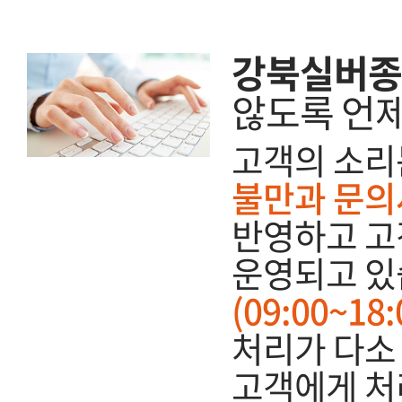
강북실버종
않도록 언
고객의 소리
불만과 문의
반영하고 고
운영되고 있
(09:00~1
처리가 다소 
고객에게 처